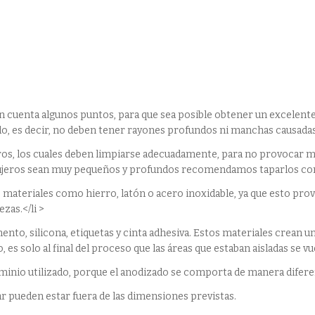
n cuenta algunos puntos, para que sea posible obtener un excelente
o, es decir, no deben tener rayones profundos ni manchas causadas 
eros, los cuales deben limpiarse adecuadamente, para no provocar 
gujeros sean muy pequeños y profundos recomendamos taparlos con t
e materiales como hierro, latón o acero inoxidable, ya que esto pro
zas.</li >
ento, silicona, etiquetas y cinta adhesiva. Estos materiales crean un
 es solo al final del proceso que las áreas que estaban aisladas se vue
luminio utilizado, porque el anodizado se comporta de manera difere
ar pueden estar fuera de las dimensiones previstas.