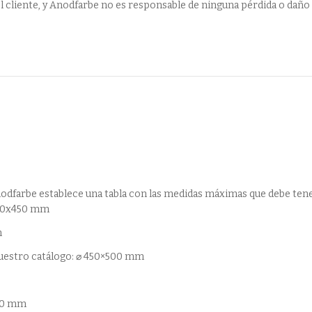
l cliente, y Anodfarbe no es responsable de ninguna pérdida o daño
nodfarbe establece una tabla con las medidas máximas que debe tener
800x450 mm
m
nuestro catálogo: ⌀ 450×500 mm
400 mm