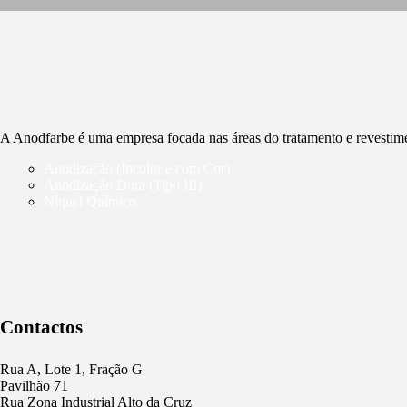
A Anodfarbe é uma empresa focada nas áreas do tratamento e revestim
Anodização (Incolor e com Cor)
Anodização Dura (Tipo III)
Níquel Químico
Contactos
Rua A, Lote 1, Fração G
Pavilhão 71
Rua Zona Industrial Alto da Cruz