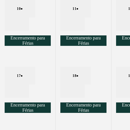
10
10/08/2026
●
(1 EVENT)
11
11/08/2026
●
(1 EVENT)
CLOSE
CLOSE
Encerramento para
Encerramento para
Ence
Férias
Férias
17
17/08/2026
●
(1 EVENT)
18
18/08/2026
●
(1 EVENT)
CLOSE
CLOSE
Encerramento para
Encerramento para
Ence
Férias
Férias