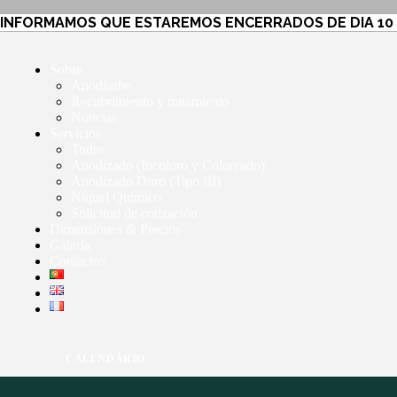
INFORMAMOS QUE ESTAREMOS ENCERRADOS DE DIA 10 
Sobre
Anodfarbe
Recubrimiento y tratamiento
Noticias
Servicios
Todos
Anodizado (Incoloro y Coloreado)
Anodizado Duro (Tipo III)
Níquel Químico
Solicitud de cotización
Dimensiones & Precios
Galería
Contactos
CALENDÁRIO