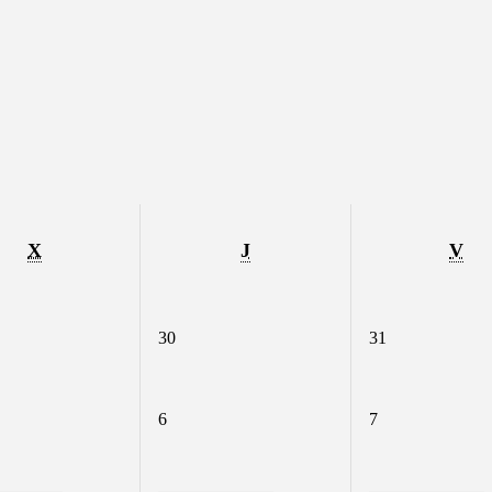
X
MIÉRCOLES
J
JUEVES
V
VI
7/2026
30
30/07/2026
31
31/07/2026
/2026
6
06/08/2026
7
07/08/2026