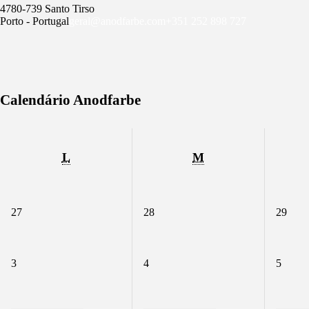
4780-739 Santo Tirso
Porto - Portugal
geral@anodfarbe.com
+351 252 898 727
Calendário Anodfarbe
L
LUNES
M
MARTES
27
27/07/2026
28
28/07/2026
29
29/0
3
03/08/2026
4
04/08/2026
5
05/08