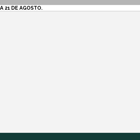
SOBRE
A 21 DE AGOSTO.
SERVICIOS
DIMENSIONES &
PRECIOS
GALERÍA
CONTACTOS