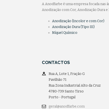
A Anodfarbe é uma empresa focada nas ár
Anodização com Cor, Anodização Dura e 
Anodização (Incolor e com Cor)
Anodização Dura (Tipo III)
Níquel Químico
CONTACTOS
Rua A, Lote 1, Fração G
Pavilhão 71
Rua Zona Industrial Alto da Cruz
4780-739 Santo Tirso
Porto - Portugal
geral@anodfarbe.com