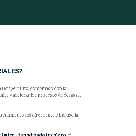
RIALES?
la temperatura, combinado con la
ales y acelerar los procesos de desgaste
ntenimiento más frecuente e incluso la
uímico
, el a
nodizado incoloro
, el