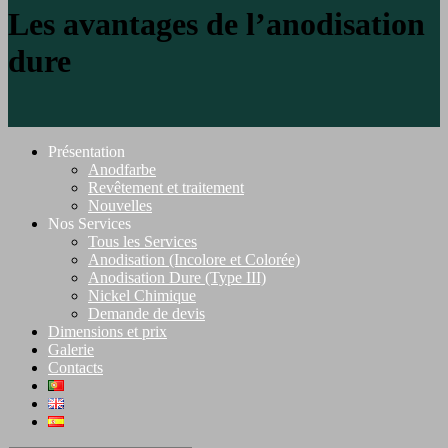
Les avantages de l’anodisation
dure
Présentation
Anodfarbe
Revêtement et traitement
Nouvelles
Nos Services
Tous les Services
Anodisation (Incolore et Colorée)
Anodisation Dure (Type III)
Nickel Chimique
Demande de devis
Dimensions et prix
Galerie
Contacts