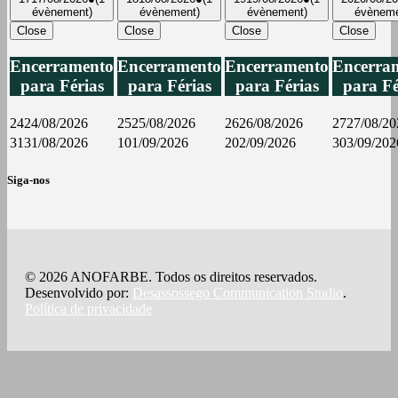
évènement)
évènement)
évènement)
évèneme
Close
Close
Close
Close
Encerramento
Encerramento
Encerramento
Encerra
para Férias
para Férias
para Férias
para Fé
24
24/08/2026
25
25/08/2026
26
26/08/2026
27
27/08/20
31
31/08/2026
1
01/09/2026
2
02/09/2026
3
03/09/202
Siga-nos
© 2026 ANOFARBE. Todos os direitos reservados.
Desenvolvido por:
Desassossego Communication Studio
.
Política de privacidade