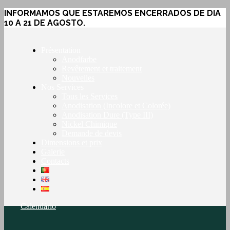
INFORMAMOS QUE ESTAREMOS ENCERRADOS DE DIA
10 A 21 DE AGOSTO.
Présentation
Anodfarbe
Revêtement et traitement
Nouvelles
Nos Services
Tous les Services
Anodisation (Incolore et Colorée)
Anodisation Dure (Type III)
Nickel Chimique
Demande de devis
Dimensions et prix
Galerie
Contacts
Calendário