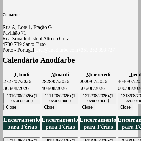
Contactos
Rua A, Lote 1, Fração G
Pavilhão 71
Rua Zona Industrial Alto da Cruz
4780-739 Santo Tirso
Porto - Portugal
geral@anodfarbe.com
+351 252 898 727
Calendário Anodfarbe
L
lundi
M
mardi
M
mercredi
J
jeud
27
27/07/2026
28
28/07/2026
29
29/07/2026
30
30/07/20
3
03/08/2026
4
04/08/2026
5
05/08/2026
6
06/08/202
10
10/08/2026
●
(1
11
11/08/2026
●
(1
12
12/08/2026
●
(1
13
13/08/2
évènement)
évènement)
évènement)
évèneme
Close
Close
Close
Close
Encerramento
Encerramento
Encerramento
Encerra
para Férias
para Férias
para Férias
para Fé
17
17/08/2026
●
(1
18
18/08/2026
●
(1
19
19/08/2026
●
(1
20
20/08/2