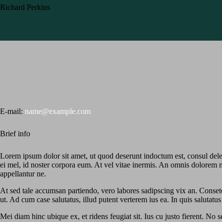
Richard Perkins
E-mail:
name@example.com
Brief info
Lorem ipsum dolor sit amet, ut quod deserunt indoctum est, consul dele
ei mel, id noster corpora eum. At vel vitae inermis. An omnis dolorem 
appellantur ne.
At sed tale accumsan partiendo, vero labores sadipscing vix an. Conse
ut. Ad cum case salutatus, illud putent verterem ius ea. In quis salutatus
Mei diam hinc ubique ex, et ridens feugiat sit. Ius cu justo fierent. 