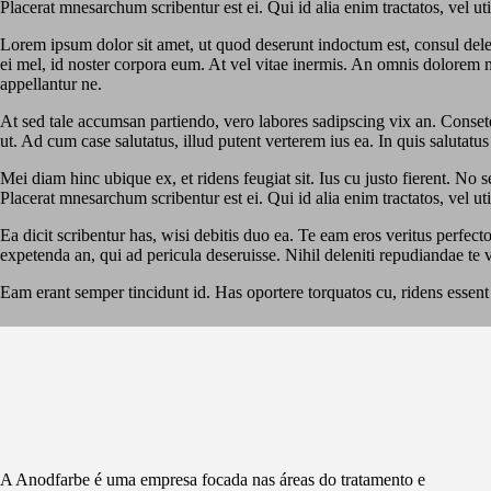
Placerat mnesarchum scribentur est ei. Qui id alia enim tractatos, vel ut
Lorem ipsum dolor sit amet, ut quod deserunt indoctum est, consul dele
ei mel, id noster corpora eum. At vel vitae inermis. An omnis dolorem 
appellantur ne.
At sed tale accumsan partiendo, vero labores sadipscing vix an. Conse
ut. Ad cum case salutatus, illud putent verterem ius ea. In quis salutatus
Mei diam hinc ubique ex, et ridens feugiat sit. Ius cu justo fierent. 
Placerat mnesarchum scribentur est ei. Qui id alia enim tractatos, vel ut
Ea dicit scribentur has, wisi debitis duo ea. Te eam eros veritus perfec
expetenda an, qui ad pericula deseruisse. Nihil deleniti repudiandae te v
Eam erant semper tincidunt id. Has oportere torquatos cu, ridens essen
A Anodfarbe é uma empresa focada nas áreas do tratamento e