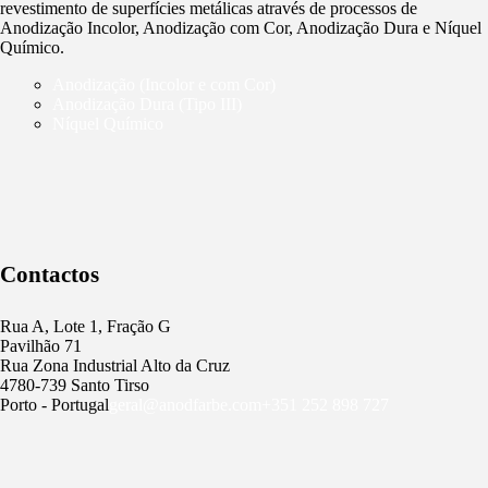
revestimento de superfícies metálicas através de processos de
Anodização Incolor, Anodização com Cor, Anodização Dura e Níquel
Químico.
Anodização (Incolor e com Cor)
Anodização Dura (Tipo III)
Níquel Químico
Contactos
Rua A, Lote 1, Fração G
Pavilhão 71
Rua Zona Industrial Alto da Cruz
4780-739 Santo Tirso
Porto - Portugal
geral@anodfarbe.com
+351 252 898 727