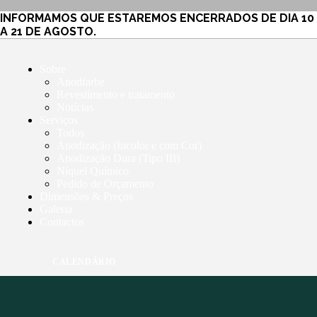
SOBRE
INFORMAMOS QUE ESTAREMOS ENCERRADOS DE DIA 10
A 21 DE AGOSTO.
SERVIÇOS
Sobre
DIMENSÕES
Anodfarbe
Revestimento e tratamento
Notícias
GALERIA
Serviços
Todos
Anodização (Incolor e com Cor)
CONTACTO
Anodização Dura (Tipo III)
Níquel Químico
Pedido de Orçamento
Dimensões & Preços
Galeria
Contactos
CALENDÁRIO