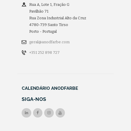
Rua A, Lote 1, Fração G
Pavilhão 71
Rua Zona Industrial Alto da Cruz
4780-739 Santo Tirso
Porto - Portugal
geral@anodfarbe.com
+351 252 898 727
CALENDÁRIO ANODFARBE
SIGA-NOS
FÉRIAS