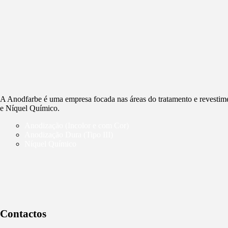
A Anodfarbe é uma empresa focada nas áreas do tratamento e revestim
e Níquel Químico.
Anodização (Incolor e com Cor)
Anodização Dura (Tipo III)
Níquel Químico
Contactos